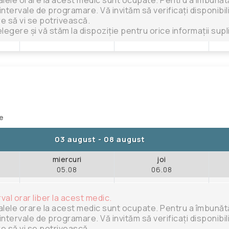
intervale de programare. Vă invităm să verificați disponibili
are să vi se potrivească.
legere și vă stăm la dispoziție pentru orice informații sup
te
03 august
-
08 august
miercuri
joi
05.08
06.08
rval orar liber la acest medic.
alele orare la acest medic sunt ocupate. Pentru a îmbunătăț
intervale de programare. Vă invităm să verificați disponibili
are să vi se potrivească.