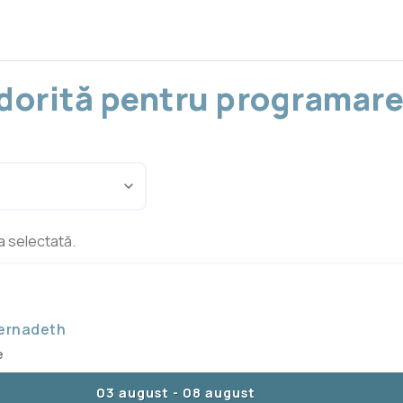
a dorită pentru programare
ea selectată.
Bernadeth
e
03 august
-
08 august