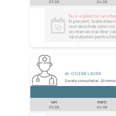
03.08
04.08
Nu s-a găsit nici un inte
În prezent, toate interv
vom deschide zilnic noi 
un interval orar liber c
Vă mulțumim pentru înțe
dr. GOZAR LAURA
Durata consultației: 20 minu
luni
marți
03.08
04.08