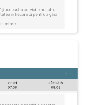
i accesul la serviciile noastre,
tatea în fiecare zi pentru a găsi
limentare.
>
vineri
sâmbătă
07.08
08.08
i accesul la serviciile noastre,