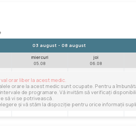
e
03 august
-
08 august
miercuri
joi
05.08
06.08
rval orar liber la acest medic.
alele orare la acest medic sunt ocupate. Pentru a îmbunătăț
intervale de programare. Vă invităm să verificați disponibili
are să vi se potrivească.
legere și vă stăm la dispoziție pentru orice informații sup