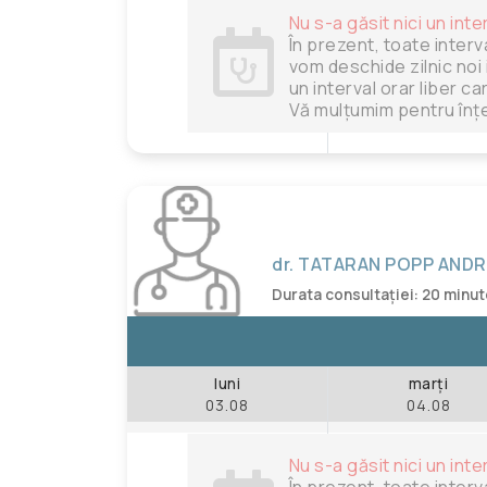
Nu s-a găsit nici un inte
În prezent, toate interv
vom deschide zilnic noi 
un interval orar liber c
Vă mulțumim pentru înțe
dr. TATARAN POPP AND
Durata consultației: 20 minu
luni
marți
03.08
04.08
Nu s-a găsit nici un inte
În prezent, toate interv