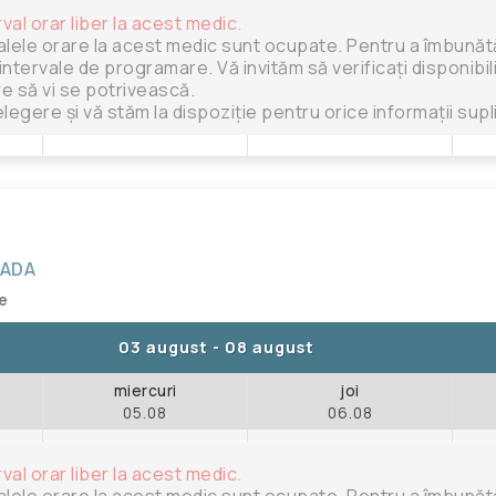
rval orar liber la acest medic.
alele orare la acest medic sunt ocupate. Pentru a îmbunătăț
intervale de programare. Vă invităm să verificați disponibili
are să vi se potrivească.
legere și vă stăm la dispoziție pentru orice informații sup
RADA
te
03 august
-
08 august
miercuri
joi
05.08
06.08
rval orar liber la acest medic.
alele orare la acest medic sunt ocupate. Pentru a îmbunătăț