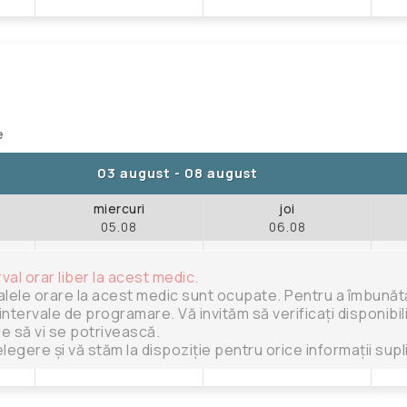
e
03 august
-
08 august
miercuri
joi
05.08
06.08
rval orar liber la acest medic.
alele orare la acest medic sunt ocupate. Pentru a îmbunătăț
intervale de programare. Vă invităm să verificați disponibili
are să vi se potrivească.
legere și vă stăm la dispoziție pentru orice informații sup