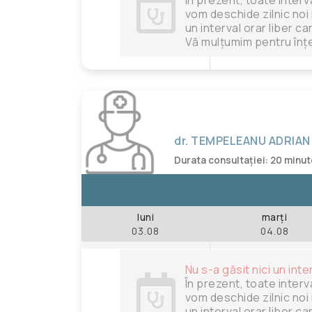
vom deschide zilnic noi 
un interval orar liber c
Vă mulțumim pentru înțe
dr. TEMPELEANU ADRIAN
Durata consultației: 20 minu
luni
marți
03.08
04.08
Nu s-a găsit nici un inte
În prezent, toate interv
vom deschide zilnic noi 
un interval orar liber c