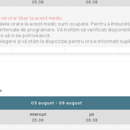
05.08
06.08
rval orar liber la acest medic.
alele orare la acest medic sunt ocupate. Pentru a îmbunătăț
intervale de programare. Vă invităm să verificați disponibili
are să vi se potrivească.
legere și vă stăm la dispoziție pentru orice informații sup
te
03 august
-
08 august
miercuri
joi
05.08
06.08