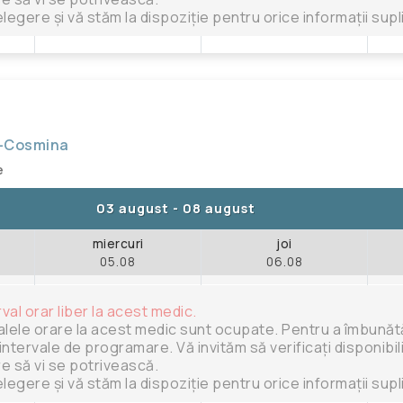
legere și vă stăm la dispoziție pentru orice informații sup
a-Cosmina
e
03 august
-
08 august
miercuri
joi
05.08
06.08
rval orar liber la acest medic.
alele orare la acest medic sunt ocupate. Pentru a îmbunătăț
intervale de programare. Vă invităm să verificați disponibili
are să vi se potrivească.
legere și vă stăm la dispoziție pentru orice informații sup