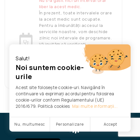
Nu s-a găsit nici un interval orar
liber la acest medic.
În prezent, toate intervalele orare
la acest medic sunt ocupate.
Pentru a îmbunătăți accesul la
serviciile noastre, vom deschide
zilnic noi intervale de programare.
Vă invităm să verificați
disponibilitatea în fiecare zi
pentru a găsi un interval orar liber
Salut!
care să vi se potrivească.
Noi suntem cookie-
Vă mulțumim pentru înțelegere și
urile
vă stăm la dispoziție pentru orice
informații suplimentare.
Acest site folosește cookie-uri. Navigând în
continuare vă exprimați acordul pentru folosirea
cookie-urilor conform Regulamentului (UE)
2016/679. Politică cookies
Mai multe informații...
© Spitalul Judeţean de Urgență Satu Mare.
Nu, multumesc
Personalizare
Accept
Powered by