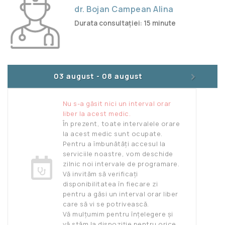
dr. Bojan Campean Alina
Durata consultației: 15 minute
>
03 august
-
08 august
Nu s-a găsit nici un interval orar
liber la acest medic.
În prezent, toate intervalele orare
la acest medic sunt ocupate.
Pentru a îmbunătăți accesul la
serviciile noastre, vom deschide
zilnic noi intervale de programare.
Vă invităm să verificați
disponibilitatea în fiecare zi
pentru a găsi un interval orar liber
care să vi se potrivească.
Vă mulțumim pentru înțelegere și
vă stăm la dispoziție pentru orice