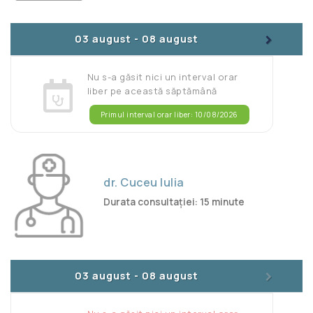
>
03 august
-
08 august
Nu s-a găsit nici un interval orar
liber pe această săptămână
Primul interval orar liber: 10/08/2026
dr. Cuceu Iulia
Durata consultației: 15 minute
>
03 august
-
08 august