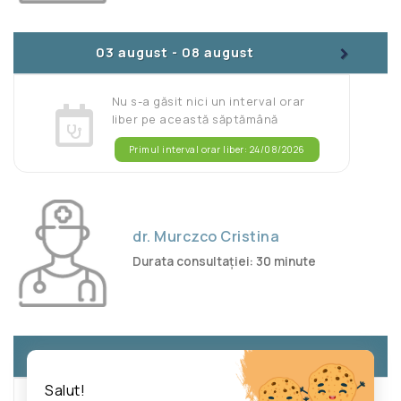
>
03 august
-
08 august
Nu s-a găsit nici un interval orar
liber pe această săptămână
Primul interval orar liber: 24/08/2026
dr. Murczco Cristina
Durata consultației: 30 minute
>
03 august
-
08 august
Salut!