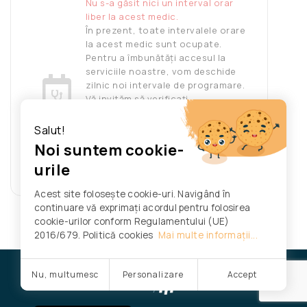
Nu s-a găsit nici un interval orar
liber la acest medic.
În prezent, toate intervalele orare
la acest medic sunt ocupate.
Pentru a îmbunătăți accesul la
serviciile noastre, vom deschide
zilnic noi intervale de programare.
Vă invităm să verificați
disponibilitatea în fiecare zi
pentru a găsi un interval orar liber
Salut!
care să vi se potrivească.
Noi suntem cookie-
Vă mulțumim pentru înțelegere și
urile
vă stăm la dispoziție pentru orice
informații suplimentare.
Acest site folosește cookie-uri. Navigând în
continuare vă exprimați acordul pentru folosirea
cookie-urilor conform Regulamentului (UE)
2016/679. Politică cookies
Mai multe informații...
© Spitalul Judeţean de Urgență Satu Mare.
Nu, multumesc
Personalizare
Accept
Powered by