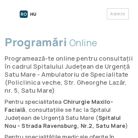
Admin
RO
HU
Programări
Online
Programează-te online pentru consultații
în cadrul Spitalului Județean de Urgență
Satu Mare - Ambulatoriu de Specialitate
(Policlinica veche, Str. Gheorghe Lazăr,
nr. 5, Satu Mare)
Pentru specialitatea
Chirurgie Maxilo-
Facială
, consultațiile se fac la Spitalul
Județean de Urgență Satu Mare (
Spitalul
Nou - Strada Ravensburg, Nr.2, Satu Mare
)
Pentru specialitățile medicale oferite în